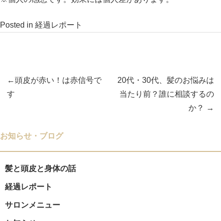
Posted in
経過レポート
頭皮が赤い！は赤信号で
20代・30代、髪のお悩みは
投
す
当たり前？誰に相談するの
か？
稿
ナ
お知らせ・ブログ
ビ
髪と頭皮と身体の話
ゲ
経過レポート
ー
サロンメニュー
シ