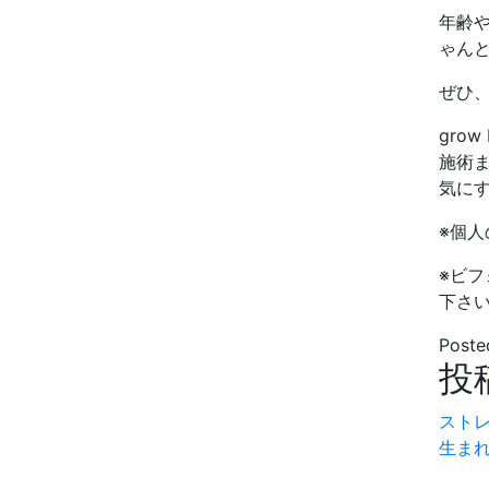
年齢
ゃん
ぜひ
gro
施術
気に
※個
※ビ
下さ
Poste
投
スト
生ま