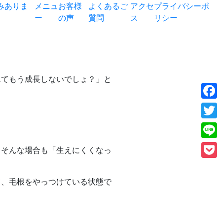
みありま
メニュ
お客様
よくあるご
アクセ
プライバシーポ
ー
の声
質問
ス
リシー
んてもう成長しないでしょ？」と
Face
Twitt
Line
、そんな場合も「生えにくくなっ
Pock
て、毛根をやっつけている状態で