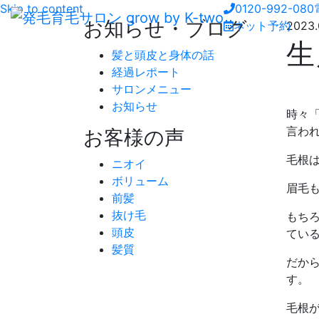
Skip to content
0120-992-080
お知らせ・ブログ
ネット予約
2023.
生
髪と頭皮と身体の話
経過レポート
サロンメニュー
お知らせ
時々
言わ
お客様の声
毛根
ニオイ
ボリューム
眉毛
前髪
抜け毛
もち
頭皮
てい
髪質
だか
す。
毛根