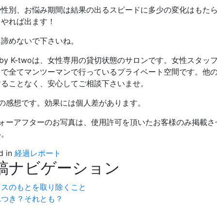
や性別、お悩み期間は結果の出るスピードに多少の変化はもた
とやれば出ます！
、諦めないで下さいね。
w by K-twoは、女性専用の貸切状態のサロンです。女性ス
まで全てマンツーマンで行っているプライベート空間です。他
することなく、安心してご相談下さいませ。
人の感想です。効果には個人差があります。
フォーアフターのお写真は、使用許可を頂いたお客様のみ掲載さ
い。
d in
経過レポート
稿ナビゲーション
レスのもとを取り除くこと
れつき？それとも？