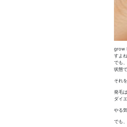
gro
すよ
でも
状態
それ
発毛
ダイ
やる
でも