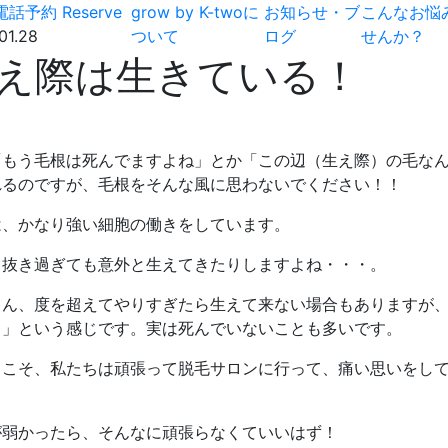
電話予約
Reserve
grow by K-twoに
お知らせ・ブ
こんなお悩
01.28
ついて
ログ
せんか？
え際は生きている！
「もう毛根は死んでますよね」とか「この辺（生え際）の毛な
れるのですが、毛根をそんな風に思わないでください！！
は、かなり強い細胞の働きをしています。
も抜き過ぎても意外と生えてきたりしますよね・・・。
ろん、度を超えてやりすぎたら生えて来ない場合もありますが
る」という感じです。実は死んでいないことも多いです。
らこそ、私たちは頑張って脱毛サロンに行って、痛い思いをし
が弱かったら、そんなに頑張らなくていいはず！