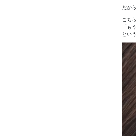
だか
こち
「も
とい