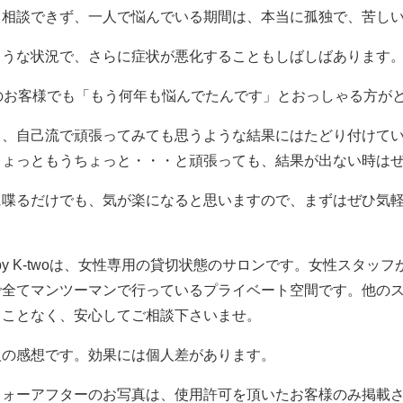
も相談できず、一人で悩んでいる期間は、本当に孤独で、苦し
ような状況で、さらに症状が悪化することもしばしばあります
代のお客様でも「もう何年も悩んでたんです」とおっしゃる方が
り、自己流で頑張ってみても思うような結果にはたどり付けて
ちょっともうちょっと・・・と頑張っても、結果が出ない時は
に喋るだけでも、気が楽になると思いますので、まずはぜひ気
w by K-twoは、女性専用の貸切状態のサロンです。女性スタ
で全てマンツーマンで行っているプライベート空間です。他の
ることなく、安心してご相談下さいませ。
人の感想です。効果には個人差があります。
フォーアフターのお写真は、使用許可を頂いたお客様のみ掲載