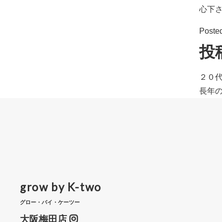
心下
Poste
投
２０
長年
grow by K-two
グロー・バイ・ケーツー
大阪梅田店