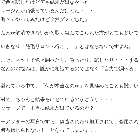
まで色々試したけど何も結果が出なかった」
ッサージとか頑張っているんだけどね・・・」
々調べてやってみたけど全然ダメでした」
なんとか解消できないかと取り組んでこられた方がとても多い
りいきなり「発毛サロンへ行こう！」とはならないですよね。
らこそ、ネットで色々調べたり、買ったり、試したり・・・す
」などのお悩みは、誰かに相談するのではなく「自力で調べる
。
が溢れている中で、「何が本当なのか」を見極めることも難し
商材で、ちゃんと結果を出せているのかどうか・・・
マッサージで、本当に結果が出ているのか？
ォーアフターの写真ですら、偽造されたり加工されて、盗用さ
う何も信じられない！」となってしまいます。