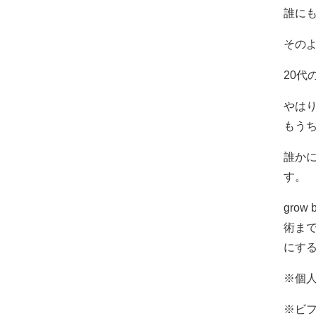
誰に
その
20
やは
もう
誰か
す。
gro
術ま
にす
※個
※ビ