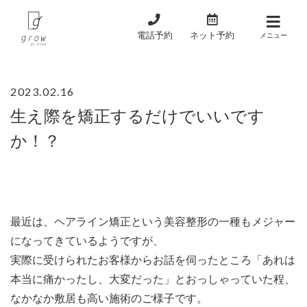
Skip
to
電話予約
ネット予約
メニュー
content
2023.02.16
生え際を矯正するだけでいいです
か！？
最近は、ヘアライン矯正という美容整形の一種もメジャー
になってきているようですが、
実際に受けられたお客様からお話を伺ったところ「あれは
本当に痛かったし、大変だった」とおっしゃっていた程、
なかなか敷居も高い施術のご様子です。