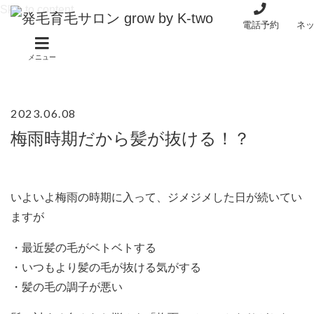
Skip to content
電話予約
ネ
メニュー
2023.06.08
梅雨時期だから髪が抜ける！？
いよいよ梅雨の時期に入って、ジメジメした日が続いてい
ますが
・最近髪の毛がベトベトする
・いつもより髪の毛が抜ける気がする
・髪の毛の調子が悪い