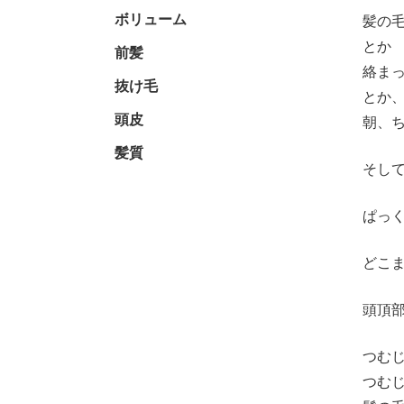
ボリューム
髪の
とか
前髪
絡ま
抜け毛
とか
頭皮
朝、
髪質
そし
ぱっ
どこ
頭頂
つむ
つむ