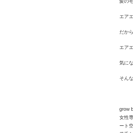
髪の
エア
だか
エア
気に
そん
gro
女性
ート