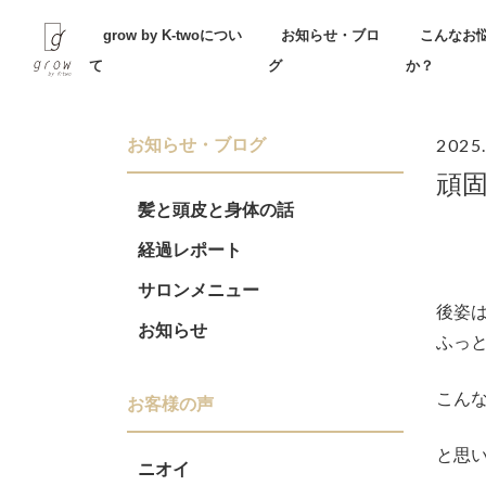
Skip
grow by K-twoについ
お知らせ・ブロ
こんなお
to
て
グ
か？
content
2025
お知らせ・ブログ
頑
髪と頭皮と身体の話
経過レポート
サロンメニュー
後姿
お知らせ
ふっ
こん
お客様の声
と思
ニオイ