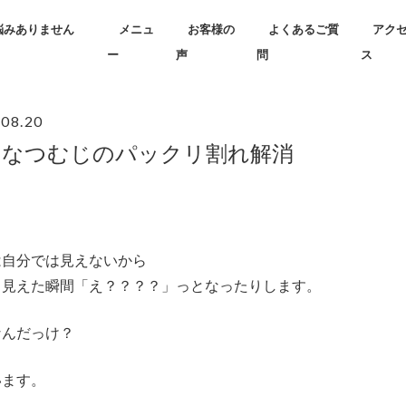
悩みありません
メニュ
お客様の
よくあるご質
アク
ー
声
問
ス
.08.20
固なつむじのパックリ割れ解消
は自分では見えないから
と見えた瞬間「え？？？？」っとなったりします。
なんだっけ？
います。