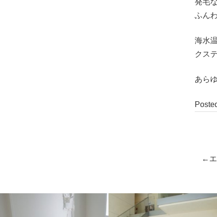
発毛
ふん
海水
クス
あら
Poste
エ
投
稿
ナ