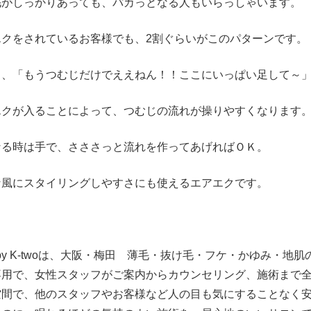
毛がしっかりあっても、パカっとなる人もいらっしゃいます。
エクをされているお客様でも、2割ぐらいがこのパターンです。
ら、「もうつむじだけでええねん！！ここにいっぱい足して～
エクが入ることによって、つむじの流れが操りやすくなります
なる時は手で、さささっと流れを作ってあげればＯＫ。
な風にスタイリングしやすさにも使えるエアエクです。
w by K-twoは、大阪・梅田 薄毛・抜け毛・フケ・かゆみ・
専用で、女性スタッフがご案内からカウンセリング、施術まで
空間で、他のスタッフやお客様など人の目も気にすることなく