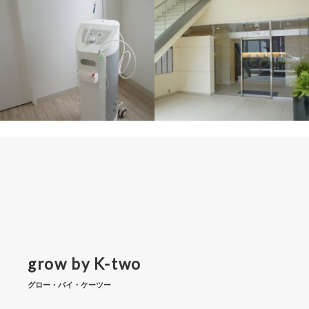
ビ
ゲ
ー
シ
ョ
ン
grow by K-two
グロー・バイ・ケーツー