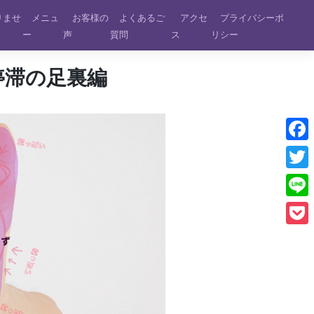
りませ
メニュ
お客様の
よくあるご
アクセ
プライバシーポ
ー
声
質問
ス
リシー
停滞の足裏編
Face
Twitt
Line
Pock