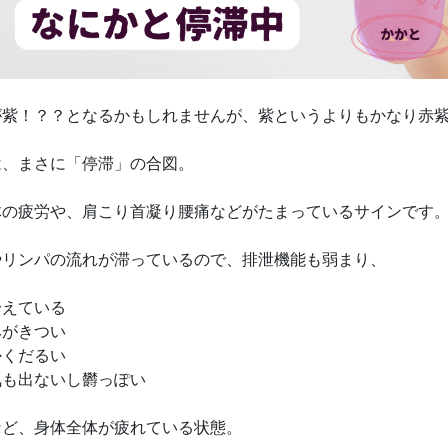
が紫！？？となるかもしれませんが、紫というよりもかなり赤
は、まさに「停滞」の合図。
体の疲労や、肩こり首凝り腰痛などがたまっているサインです
やリンパの流れが滞っているので、排泄機能も弱まり、
冷えている
みがきつい
かくだるい
気も出ないし欝っぽい
など、身体全体が疲れている状態。