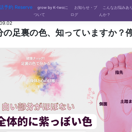
話予約
Reserve
grow by K-twoに
お知らせ・ブ
こんなお悩みあ
ついて
ログ
んか？
09.02
分の足裏の色、知っていますか？