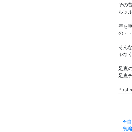
その
ルツ
年を
の・
そん
ゃな
足裏
足裏
Poste
自
投
裏編