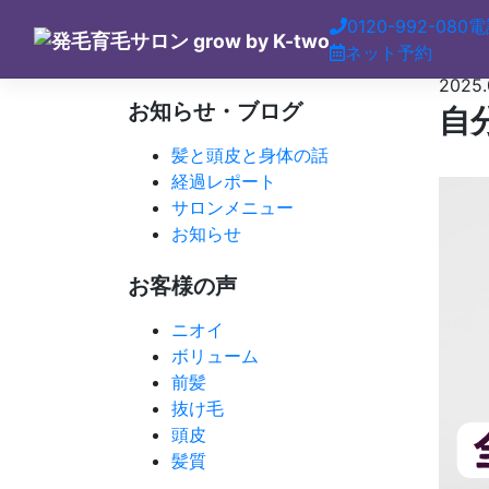
Skip
0120-992-080
電
to
ネット予約
content
2025.
お知らせ・ブログ
自
髪と頭皮と身体の話
経過レポート
サロンメニュー
お知らせ
お客様の声
ニオイ
ボリューム
前髪
抜け毛
頭皮
髪質