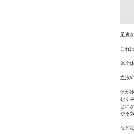
足裏
これ
体全
血液
体が
むく
とに
やる
など