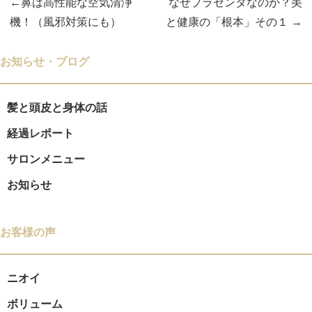
鼻は高性能な空気清浄
なぜプラセンタなのか？美
投
機！（風邪対策にも）
と健康の「根本」その１
稿
お知らせ・ブログ
ナ
ビ
髪と頭皮と身体の話
経過レポート
ゲ
サロンメニュー
ー
お知らせ
シ
ョ
お客様の声
ン
ニオイ
ボリューム