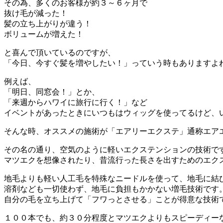
その為、多くのお客様が約３～６ヶ月で
抜け毛が減った！
髪の立ち上がりが違う！
ボリュームが増えた！
と喜んで頂いているのですが、
「今日、今すぐ髪を増やしたい！」っていう時もありますよ
例えば、
「明日、同窓会！」とか、
「来週からハワイに旅行に行く！」など
イベントがあったときにいつもはウィッグを使ってるけど、
そんな時、オススメの施術が「エアリーエクステ」通称エア
その名の通り、空気のように軽いエクステンションの技術で
マツエクを想像されたり、昔流行った長さを出すためのエク
地毛よりも軽い人工毛を特殊なニードルを使って、地毛に結
溶剤なども一切使わず、地毛に負担もかかない増毛技術です
自分の毛を立ち上げて「フワっとさせる」ことが得意な技術
１００本でも、約３０分程度とマツエクよりもスピーディー