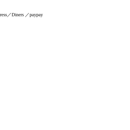
s／Diners ／paypay