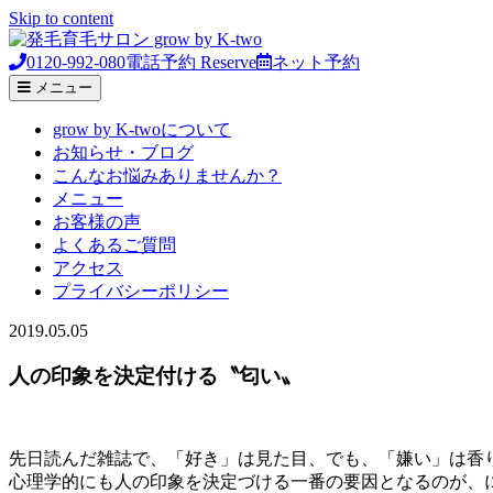
Skip to content
0120-992-080
電話予約
Reserve
ネット予約
メニュー
grow by K-twoについて
お知らせ・ブログ
こんなお悩みありませんか？
メニュー
お客様の声
よくあるご質問
アクセス
プライバシーポリシー
2019.05.05
人の印象を決定付ける〝匂い〟
先日読んだ雑誌で、「好き」は見た目、でも、「嫌い」は香
心理学的にも人の印象を決定づける一番の要因となるのが、