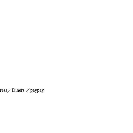
s／Diners ／paypay