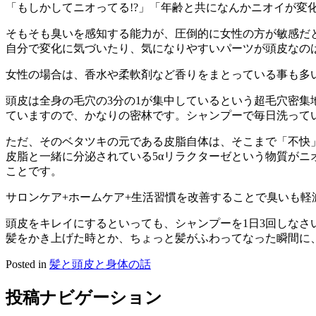
「もしかしてニオってる!?」「年齢と共になんかニオイが
そもそも臭いを感知する能力が、圧倒的に女性の方が敏感だ
自分で変化に気づいたり、気になりやすいパーツが頭皮なの
女性の場合は、香水や柔軟剤など香りをまとっている事も多
頭皮は全身の毛穴の3分の1が集中しているという超毛穴密集
ていますので、かなりの密林です。シャンプーで毎日洗って
ただ、そのベタツキの元である皮脂自体は、そこまで「不快」
皮脂と一緒に分泌されている5αリラクターゼという物質が
ことです。
サロンケア+ホームケア+生活習慣を改善することで臭いも
頭皮をキレイにするといっても、シャンプーを1日3回しなさ
髪をかき上げた時とか、ちょっと髪がふわってなった瞬間に
Posted in
髪と頭皮と身体の話
投稿ナビゲーション