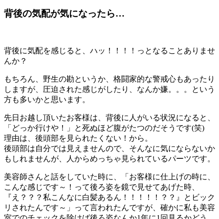
背後の気配が気になったら…
背後に気配を感じると、ハッ！！！！っとなることありませ
んか？
もちろん、野生の勘というか、格闘家的な警戒心もあったり
しますが、圧迫された感じがしたり、なんか嫌。。。という
方も多いかと思います。
先日お越し頂いたお客様は、背後に人がいる状況になると、
「どっか行けや！」と死ぬほど腹がたつのだそうです(笑)
理由は、後頭部を見られたくない！から。
後頭部は自分では見えませんので、そんなに気にならないか
もしれませんが、人からめっちゃ見られているパーツです。
美容師さんと話をしていた時に、「お客様に仕上げの時に、
こんな感じです～！って後ろ姿を鏡で見せてあげた時、
『え？？？私こんなに白髪あるん！！！！！？？』とビック
リされたんです～」って言われたんですが、確かに私も美容
室でのチェックを除けば後ろ姿なんか1年に1回見るかどう