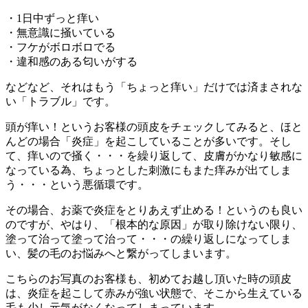
・1日中ずっと痒い
・無意識に掻いている
・フケがボロボロでる
・違和感のある匂いがする
などなど、それはもう「ちょっと痒い」だけでは済まされな
い「トラブル」です。
頭が痒い！というお客様の頭皮をチェックしてみると、ほと
んどの場合「炎症」を起こしていることが多いです。そし
て、痒いので掻く・・・を繰り返して、皮膚がかなり敏感に
なっている為、ちょっとした刺激にもまた痒みが出てしま
う・・・という悪循環です。
その場合、お薬で炎症をとりあえず止める！というのも良い
のですが、やはり、「根本的な原因」が取り除けない限り、
塗って治って塗って治って・・・の繰り返しになってしま
い、髪の毛のお悩みへと繋がってしまいます。
こちらのお写真のお客様も、初めてお越し頂いた時の頭皮
は、炎症を起こして赤みが強い状態で、そこから生えている
毛も少し元気がなくなってしまっています。