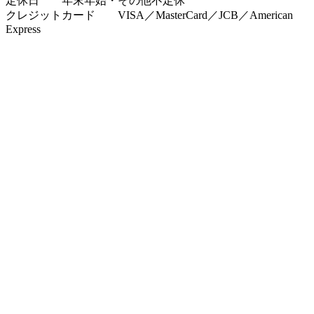
定休日 年末年始・その他不定休
クレジットカード VISA／MasterCard／JCB／American
Express