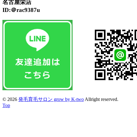
名古屋栄店
ID:＠rac9387u
© 2026
発毛育毛サロン grow by K-two
Allright reserved.
Top