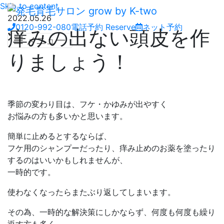
Skip to content
2022.05.26
0120-992-080
電話予約
Reserve
ネット予約
痒みの出ない頭皮を作
メニュー
りましょう！
季節の変わり目は、フケ・かゆみが出やすく
お悩みの方も多いかと思います。
簡単に止めるとするならば、
フケ用のシャンプーだったり、痒み止めのお薬を塗ったり
するのはいいかもしれませんが、
一時的です。
使わなくなったらまたぶり返してしまいます。
その為、一時的な解決策にしかならず、何度も何度も繰り