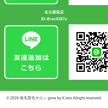
名古屋栄店
ID:＠rac9387u
© 2026
発毛育毛サロン grow by K-two
Allright reserved.