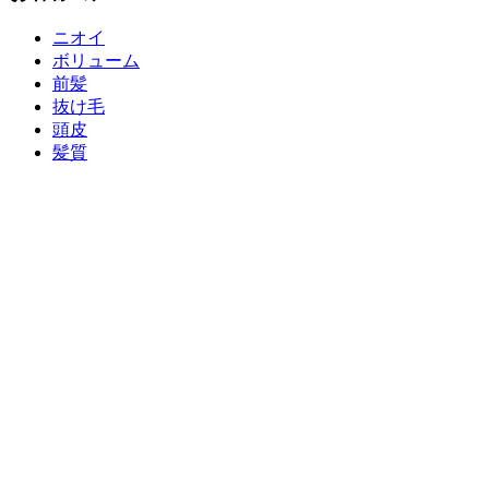
ニオイ
ボリューム
前髪
抜け毛
頭皮
髪質