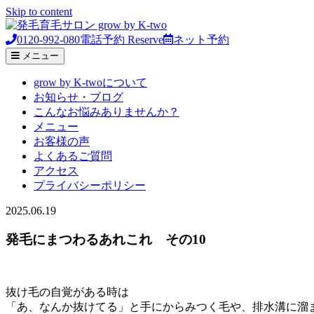
Skip to content
0120-992-080
電話予約
Reserve
ネット予約
メニュー
grow by K-twoについて
お知らせ・ブログ
こんなお悩みありませんか？
メニュー
お客様の声
よくあるご質問
アクセス
プライバシーポリシー
2025.06.19
発毛にまつわるあれこれ その10
抜け毛の自覚がある時は
「あ、なんか抜けてる」と手にからみつく毛や、排水溝に溜