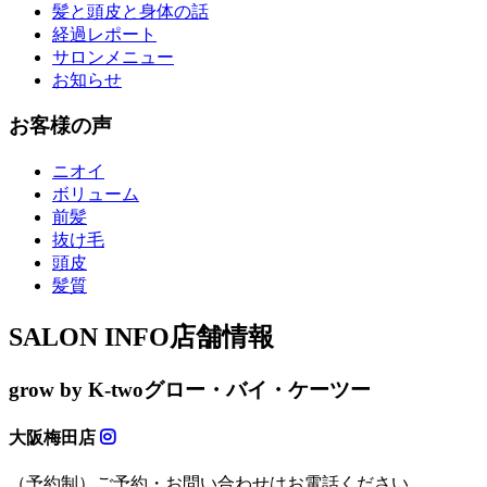
髪と頭皮と身体の話
経過レポート
サロンメニュー
お知らせ
お客様の声
ニオイ
ボリューム
前髪
抜け毛
頭皮
髪質
SALON INFO
店舗情報
grow by K-two
グロー・バイ・ケーツー
大阪梅田店
（予約制）ご予約・お問い合わせはお電話ください。