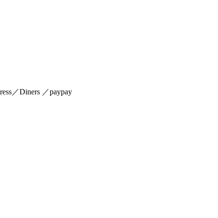
s／Diners ／paypay