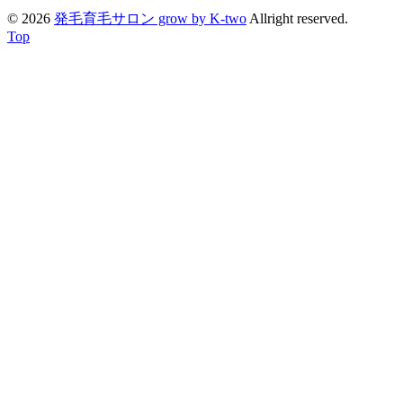
© 2026
発毛育毛サロン grow by K-two
Allright reserved.
Top