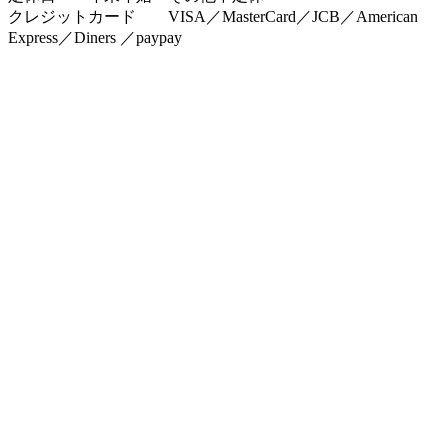
クレジットカード VISA／MasterCard／JCB／American
Express／Diners ／paypay