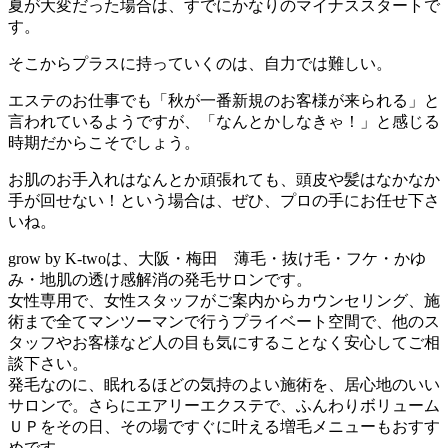
夏が大変だった場合は、すでにかなりのマイナススタートで
す。
そこからプラスに持っていくのは、自力では難しい。
エステのお仕事でも「秋が一番新規のお客様が来られる」と
言われているようですが、「なんとかしなきゃ！」と感じる
時期だからこそでしょう。
お肌のお手入れはなんとか頑張れても、頭皮や髪はなかなか
手が回せない！という場合は、ぜひ、プロの手にお任せ下さ
いね。
grow by K-twoは、大阪・梅田 薄毛・抜け毛・フケ・かゆ
み・地肌の透け感解消の発毛サロンです。
女性専用で、女性スタッフがご案内からカウンセリング、施
術まで全てマンツーマンで行うプライベート空間で、他のス
タッフやお客様など人の目も気にすることなく安心してご相
談下さい。
発毛なのに、眠れるほどの気持のよい施術を、居心地のいい
サロンで。さらにエアリーエクステで、ふんわりボリューム
ＵＰをその日、その場ですぐに叶える増毛メニューもおすす
めです。