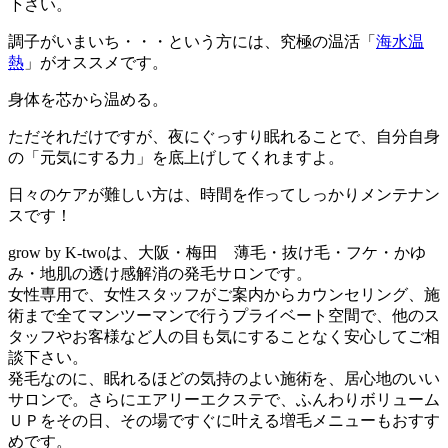
下さい。
調子がいまいち・・・という方には、究極の温活「
海水温
熱
」がオススメです。
身体を芯から温める。
ただそれだけですが、夜にぐっすり眠れることで、自分自身
の「元気にする力」を底上げしてくれますよ。
日々のケアが難しい方は、時間を作ってしっかりメンテナン
スです！
grow by K-twoは、大阪・梅田 薄毛・抜け毛・フケ・かゆ
み・地肌の透け感解消の発毛サロンです。
女性専用で、女性スタッフがご案内からカウンセリング、施
術まで全てマンツーマンで行うプライベート空間で、他のス
タッフやお客様など人の目も気にすることなく安心してご相
談下さい。
発毛なのに、眠れるほどの気持のよい施術を、居心地のいい
サロンで。さらにエアリーエクステで、ふんわりボリューム
ＵＰをその日、その場ですぐに叶える増毛メニューもおすす
めです。