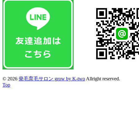
© 2026
発毛育毛サロン grow by K-two
Allright reserved.
Top