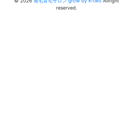
© 2026
発毛育毛サロン grow by K-two
Allright
reserved.