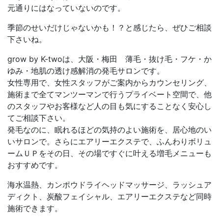
元通りにはなっていないのです。
季節のせいだけじゃないかも！？と感じたら、ぜひご相談
下さいね。
grow by K-twoは、大阪・梅田 薄毛・抜け毛・フケ・か
ゆみ・地肌の透け感解消の発毛サロンです。
女性専用で、女性スタッフがご案内からカウンセリング、
施術まで全てマンツーマンで行うプライベート空間で、他
のスタッフやお客様など人の目も気にすることなく安心し
てご相談下さい。
発毛なのに、眠れるほどの気持のよい施術を、居心地のい
いサロンで。さらにエアリーエクステで、ふんわりボリュ
ームＵＰをその日、その場ですぐに叶える増毛メニューも
おすすめです。
海水温熱、カンポウドライヘッドマッサージ、ラッシュア
ディクト、炭酸フェイシャル、エアリーエクステなど同時
施術できます。