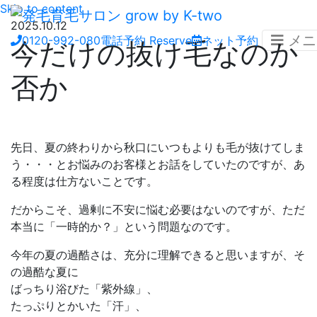
Skip to content
2025.10.12
メニ
0120-992-080
電話予約
Reserve
ネット予約
今だけの抜け毛なのか
否か
先日、夏の終わりから秋口にいつもよりも毛が抜けてしま
う・・・とお悩みのお客様とお話をしていたのですが、あ
る程度は仕方ないことです。
だからこそ、過剰に不安に悩む必要はないのですが、ただ
本当に「一時的か？」という問題なのです。
今年の夏の過酷さは、充分に理解できると思いますが、そ
の過酷な夏に
ばっちり浴びた「紫外線」、
たっぷりとかいた「汗」、