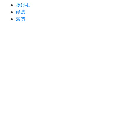
抜け毛
頭皮
髪質