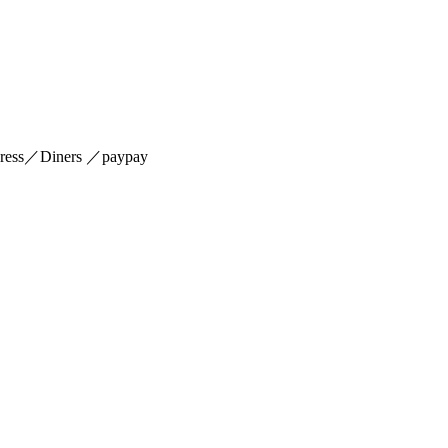
s／Diners ／paypay