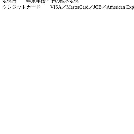
定休日 年末年始・その他不定休
クレジットカード VISA／MasterCard／JCB／American Expr