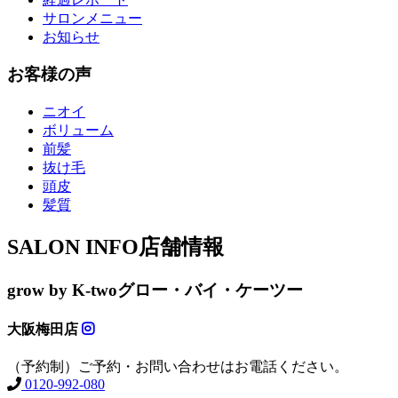
サロンメニュー
お知らせ
お客様の声
ニオイ
ボリューム
前髪
抜け毛
頭皮
髪質
SALON INFO
店舗情報
grow by K-two
グロー・バイ・ケーツー
大阪梅田店
（予約制）ご予約・お問い合わせはお電話ください。
0120-992-080