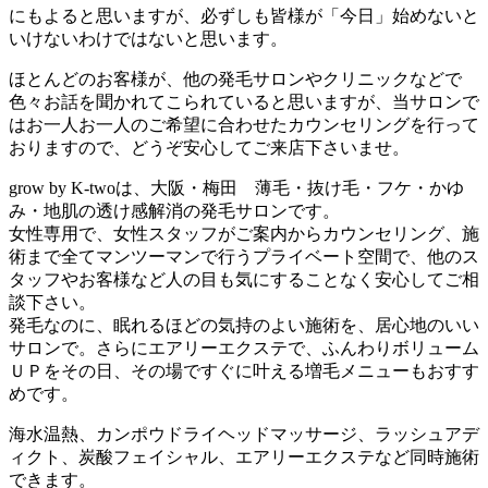
にもよると思いますが、必ずしも皆様が「今日」始めないと
いけないわけではないと思います。
ほとんどのお客様が、他の発毛サロンやクリニックなどで
色々お話を聞かれてこられていると思いますが、当サロンで
はお一人お一人のご希望に合わせたカウンセリングを行って
おりますので、どうぞ安心してご来店下さいませ。
grow by K-twoは、大阪・梅田 薄毛・抜け毛・フケ・かゆ
み・地肌の透け感解消の発毛サロンです。
女性専用で、女性スタッフがご案内からカウンセリング、施
術まで全てマンツーマンで行うプライベート空間で、他のス
タッフやお客様など人の目も気にすることなく安心してご相
談下さい。
発毛なのに、眠れるほどの気持のよい施術を、居心地のいい
サロンで。さらにエアリーエクステで、ふんわりボリューム
ＵＰをその日、その場ですぐに叶える増毛メニューもおすす
めです。
海水温熱、カンポウドライヘッドマッサージ、ラッシュアデ
ィクト、炭酸フェイシャル、エアリーエクステなど同時施術
できます。