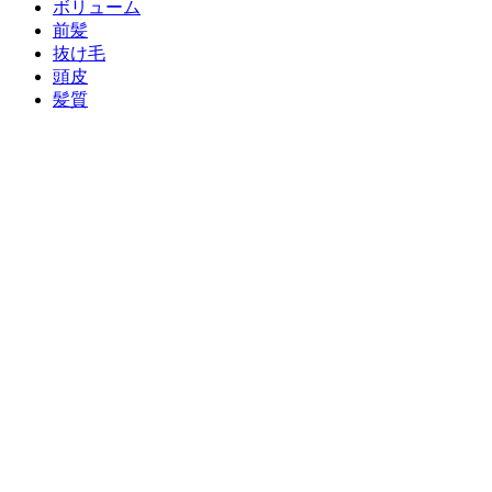
ボリューム
前髪
抜け毛
頭皮
髪質