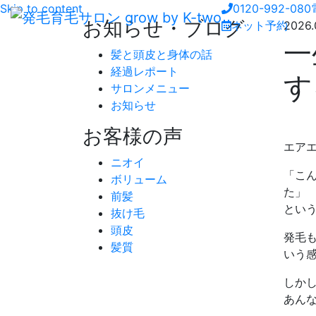
Skip to content
0120-992-080
お知らせ・ブログ
ネット予約
2026.
一
髪と頭皮と身体の話
経過レポート
す
サロンメニュー
お知らせ
お客様の声
エア
ニオイ
「こ
ボリューム
た」
前髪
とい
抜け毛
頭皮
発毛
髪質
いう
しか
あん