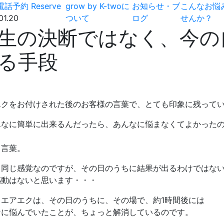
電話予約
Reserve
grow by K-twoに
お知らせ・ブ
こんなお悩
01.20
ついて
ログ
せんか？
生の決断ではなく、今の
る手段
エクをお付けされた後のお客様の言葉で、とても印象に残って
んなに簡単に出来るんだったら、あんなに悩まなくてよかった
う言葉。
も同じ感覚なのですが、その日のうちに結果が出るわけではな
感動はないと思います・・・
しエアエクは、その日のうちに、その場で、約1時間後には
なに悩んでいたことが、ちょっと解消しているのです。