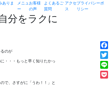
みありま
メニュ
お客様
よくあるご
アクセ
プライバシーポ
ー
の声
質問
ス
リシー
自分をラクに
いるのが
Face
のに・・・もっと早く知りたかっ
Twitt
Line
いので、さすがに「うわ！！」と
Pock