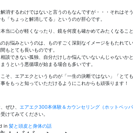
に解消するわけではないと言うのもなんですが・・・それはそ
でも「ちょっと解消してる」というのが肝心です。
は本当に心が軽くなったり、鏡を何度も確かめてみたくなるこ
毛のお悩みというのは、ものすごく深刻なイメージをもたれて
期間もとても長いものです。
も相談できない孤独、自分だけしか悩んでいないんじゃないか
しまうという悪循環が始まる場合も多いです。
らこそ、エアエクというものが「一生の決断ではない」「とて
う事をもっと知っていただけるようにこれからも頑張ります！
は、ぜひ、
エアエク300本体験＆カウンセリング（ホットペッ
を受けてみてください。
d in
髪と頭皮と身体の話