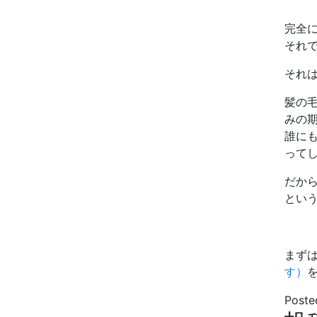
完全
それ
それ
髪の
みの
誰に
って
だか
とい
まず
す）
Poste