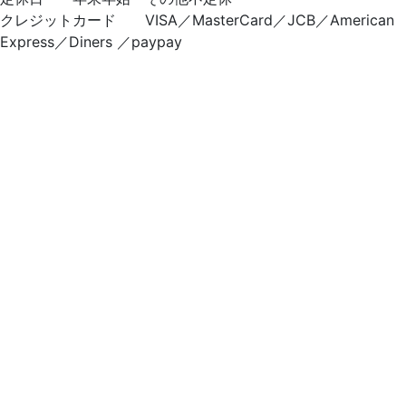
クレジットカード VISA／MasterCard／JCB／American
Express／Diners ／paypay