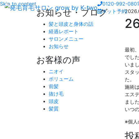
Skip to content
0120-992-080
お知らせ・ブログ
ネット予約
2026.
2
髪と頭皮と身体の話
経過レポート
サロンメニュー
お知らせ
最初
でし
お客様の声
いま
ニオイ
スタ
ボリューム
た。
前髪
施術
抜け毛
エス
頭皮
まし
髪質
いつ
※個
投