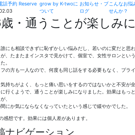
電話予約
Reserve
grow by K-twoに
お知らせ・ブ
こんなお悩
02.03
ついて
ログ
せんか？
6歳・通うことが楽しみ
、誰にも相談できずに恥ずかしい悩みだし、若いのに変だと思
たが、たまたまインスタで見かけて、個室で、女性サロンとい
した。
ッフの方も一人なので、何度も同じ話をする必要もなく、プラ
は気持ちがよく、もっと痛い思いをするのではないかと不安が
テに行くようで、通うことが楽しみになりました。効果はもっ
たが、
の間にか気にならなくなっていたという感じで緩やかでした。
人の感想です。効果には個人差があります。
稿ナビゲーション