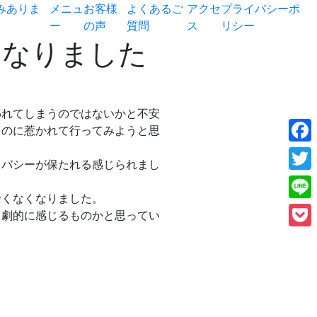
みありま
メニュ
お客様
よくあるご
アクセ
プライバシーポ
ー
の声
質問
ス
リシー
になりました
われてしまうのではないかと不安
うのに惹かれて行ってみようと思
Face
イバシーが保たれる感じられまし
Twitt
全くなくなりました。
Line
と劇的に感じるものかと思ってい
Pock