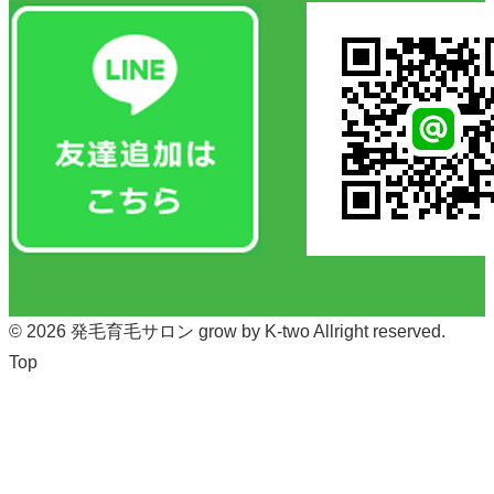
© 2026
発毛育毛サロン grow by K-two
Allright reserved.
Top