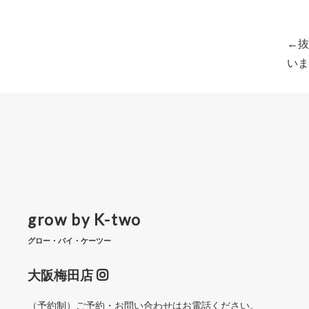
抜
投
いま
稿
ナ
ビ
ゲ
ー
grow by K-two
シ
グロー・バイ・ケーツー
ョ
大阪梅田店
ン
（予約制）ご予約・お問い合わせはお電話ください。