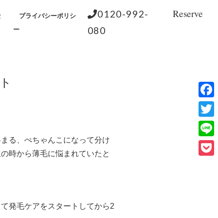
Reserve
0120-992-
セ
プライバシーポリシ
080
ー
ート
Face
Twitt
絡まる、ぺちゃんこになって分け
Line
生の時から薄毛に悩まれていたと
Pock
て発毛ケアをスタートしてから2