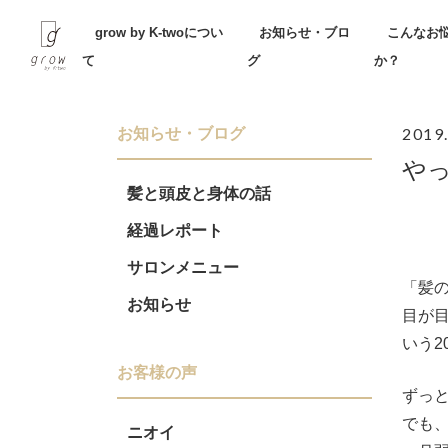
Skip
grow by K-twoについ
お知らせ・ブロ
こんなお
to
て
グ
か？
content
2019
お知らせ・ブログ
や
髪と頭皮と身体の話
経過レポート
サロンメニュー
「髪
お知らせ
目が
いう2
お客様の声
ずっ
でも
ニオイ