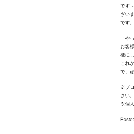
です
ざい
です
「や
お客
様に
これ
で、
※ブ
さい
※個
Poste