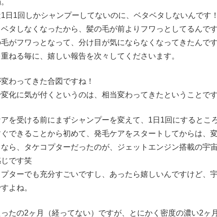
弱。
近1日1回しかシャンプーしてないのに、ベタベタしないんです
タベタしなくなったから、髪の毛が前よりフワっとしてるんで
の毛がフワっとなって、分け目が気にならなくなってきたんで
を重ねる毎に、嬉しい報告を次々してくださいます。
が変わってきた合図ですね！
で変化に気が付くというのは、相当変わってきたということで
ケアを受ける前にまずシャンプーを変えて、1日1回にするとこ
すぐできることから初めて、発毛ケアをスタートしてからは、
るなら、タケコプターだったのが、ジェットエンジン搭載の宇
感じです笑
コプターでも充分すごいですし、あったら嬉しいんですけど、
ですよね。
たったの2ヶ月（経ってない）ですが、とにかく密度の濃い2ヶ