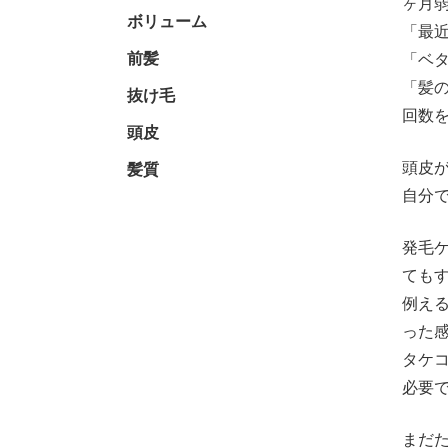
ヶ月
ボリューム
「最
前髪
「ベ
「髪
抜け毛
回数
頭皮
頭皮
髪質
自分
発毛
ても
例え
った
タケ
必要
まだ