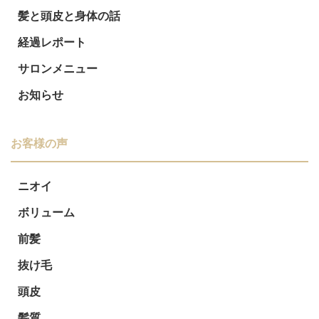
髪と頭皮と身体の話
ビ
経過レポート
ゲ
サロンメニュー
ー
お知らせ
シ
ョ
お客様の声
ン
ニオイ
ボリューム
前髪
抜け毛
頭皮
髪質