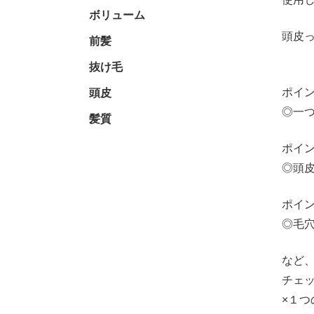
ボリューム
頭皮
前髪
抜け毛
ポイ
頭皮
◎一
髪質
ポイ
◎頭
ポイ
◎毛
など
チェ
×１