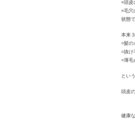
×頭
×毛
状態
本来
=髪
=抜け
=薄毛
とい
頭皮
健康