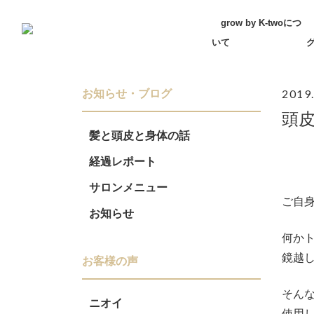
Skip
grow by K-twoにつ
to
いて
content
2019
お知らせ・ブログ
頭
髪と頭皮と身体の話
経過レポート
サロンメニュー
ご自身
お知らせ
何か
鏡越
お客様の声
そんな
ニオイ
使用