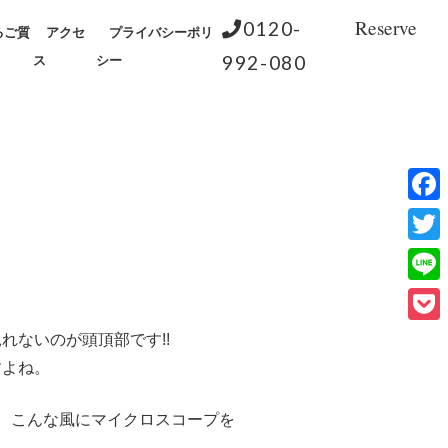
Reserve
0120-
るご質
アクセ
プライバシーポリ
992-080
ス
シー
Face
Twitt
Line
Pock
れないのが頭頂部です!!
すよね。
 では、こんな風にマイクロスコープを