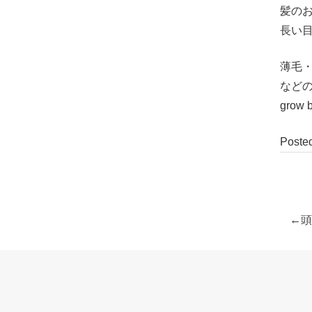
髪の
長い
薄毛
など
grow
Poste
頭
投
稿
ナ