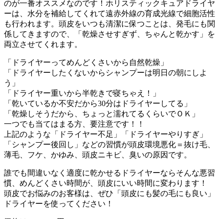
のが一番オススメなのです！ホリスティックキュアドライヤ
ーは、水分を補給してくれて遠赤外線の育成光線で細胞活性
も行われます。頭皮をいつも清潔に保つことは、発毛にも関
係してきますので、「乾燥させすぎず、ちゃんと乾かす」を
両立させてくれます。
「ドライヤーってめんどくさいから自然乾燥」
「ドライヤーしたくないからシャンプーは明日の朝にしよ
う」
「ドライヤー重いから半乾きで寝ちゃえ！」
「乾いているか不安だから30分はドライヤーしてる」
「乾燥しそうだから、ちょっと濡れてるくらいでＯＫ」
一つでも当てはまる方、要注意です！！
上記のような「ドライヤー不足」「ドライヤーやりすぎ」
「シャンプー後回し」などの習慣が頭皮環境悪化＝抜け毛、
薄毛、フケ、かゆみ、頭皮ニキビ、臭いの原因です。
誰でも間違いなく適度に乾かせるドライヤーならそんな悪習
慣、めんどくさい時間が、頭皮にいい時間に変わります！
頭皮でお悩みのお客様は、ぜひ「頭皮にも髪の毛にも良い」
ドライヤーを使ってください！