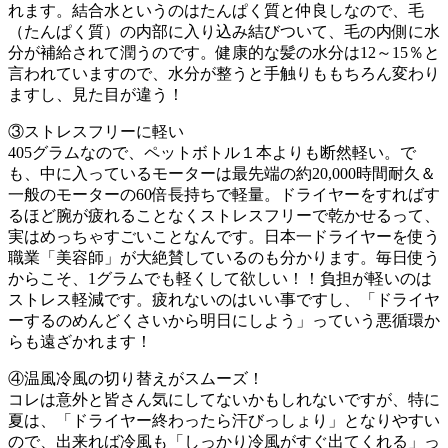
れます。結合水というのはたんぱく質と仲良しなので、毛
（たんぱく質）の内部に入り込み結びついて、毛の内側に水
分が補給されて潤うのです。健康的な髪の水分は12～15％と
言われていますので、水分が整うと手触りももちろん変わり
ますし、見た目が違う！
③ストレスフリーに軽い
405グラムなので、ペットボトル１本よりも断然軽い。で
も、中に入っているモーターは最先端の約20,000時間耐久＆
一般のモーターの60倍長持ちで軽量。ドライヤーをすればす
るほど腕が疲れることなくストレスフリーで乾かせるって、
実はめっちゃすごいことなんです。日本一ドライヤーを使う
職業「美容師」が大絶賛しているのも分かります。毎日使う
からこそ、1グラムでも軽くして欲しい！！負担が軽いのは
ストレス軽減です。疲れないのはいい事ですし、「ドライヤ
ーするのめんどくさいから明日にしよう」っていう悪循環か
らも遠ざかれます！
④温風冷風の切り替えがスムーズ！
コレは意外と皆さん気にしてないかもしれないですが、特に
夏は、「ドライヤー終わったら汗びっしょり」となりやすい
ので、出来れば冷風も「しっかり冷風がすぐ出てくれる」っ