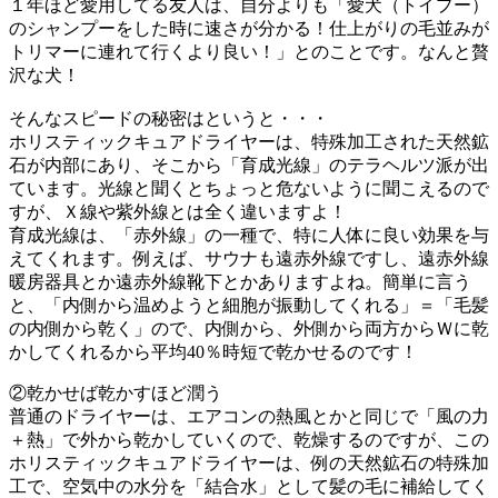
１年ほど愛用してる友人は、自分よりも「愛犬（トイプー）
のシャンプーをした時に速さが分かる！仕上がりの毛並みが
トリマーに連れて行くより良い！」とのことです。なんと贅
沢な犬！
そんなスピードの秘密はというと・・・
ホリスティックキュアドライヤーは、特殊加工された天然鉱
石が内部にあり、そこから「育成光線」のテラヘルツ派が出
ています。光線と聞くとちょっと危ないように聞こえるので
すが、Ｘ線や紫外線とは全く違いますよ！
育成光線は、「赤外線」の一種で、特に人体に良い効果を与
えてくれます。例えば、サウナも遠赤外線ですし、遠赤外線
暖房器具とか遠赤外線靴下とかありますよね。簡単に言う
と、「内側から温めようと細胞が振動してくれる」＝「毛髪
の内側から乾く」ので、内側から、外側から両方からＷに乾
かしてくれるから平均40％時短で乾かせるのです！
②乾かせば乾かすほど潤う
普通のドライヤーは、エアコンの熱風とかと同じで「風の力
＋熱」で外から乾かしていくので、乾燥するのですが、この
ホリスティックキュアドライヤーは、例の天然鉱石の特殊加
工で、空気中の水分を「結合水」として髪の毛に補給してく