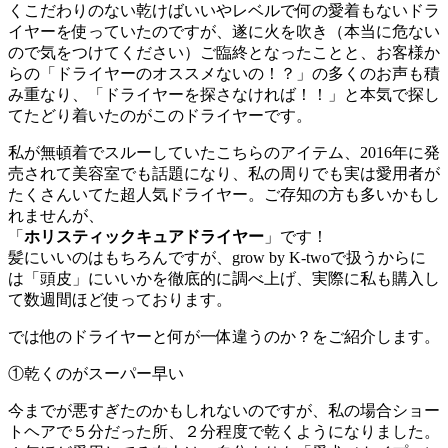
くこだわりのない乾けばいいやレベルで何の愛着もないドラ
イヤーを使っていたのですが、遂に火を吹き（本当に危ない
ので気をつけてください）ご臨終となったことと、お客様か
らの「ドライヤーのオススメないの！？」の多くのお声も積
み重なり、「ドライヤーを探さなければ！！」と本気で探し
てたどり着いたのがこのドライヤーです。
私が無頓着でスルーしていたこちらのアイテム、2016年に発
売されて美容室でも話題になり、私の周りでも実は愛用者が
たくさんいてた超人気ドライヤー。ご存知の方も多いかもし
れませんが、
「
ホリスティックキュアドライヤー
」です！
髪にいいのはもちろんですが、grow by K-twoで扱うからに
は「頭皮」にいいかを徹底的に調べ上げ、実際に私も購入し
て数週間ほど使っております。
では他のドライヤーと何が一体違うのか？をご紹介します。
①乾くのがスーパー早い
今までが悪すぎたのかもしれないのですが、私の場合ショー
トヘアで５分だった所、２分程度で乾くようになりました。